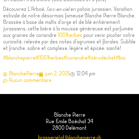
En édition très limitée (900 bouteilles et 9 fûts)
Découvrez L’Arboé,
l’arc-en-ciel
en patois jurassien. Variation
estivale de notre désormais fameuse Blanche Pierre Blanche.
Brassée à base de malts d’orge et de blé entièrement
jurassiens, cette bière à la mousse généreuse est parfumée
aux graines de coriandre
1001herbes
pour venir picoter votre
curiosité, relevée par des notes d’agrumes et florales. Subtile
et franche, sobre et complexe, légère et épicée: saintè!
#blanchepierre
#1001herbes
#coriandre
#zérodéchet
#bio
BlanchePierre
juin 2, 2026
12:04 pm
Aucun commentaire
Blanche Pierre
Rue Emile Boéchat 34
2800 Delémont
brasserie(at)blanchepierre.ch