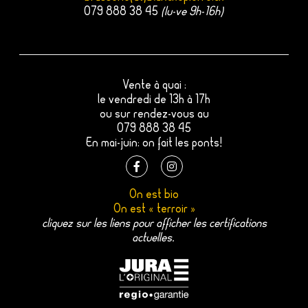
079 888 38 45
(lu-ve 9h-16h)
Vente à quai :
le vendredi de 13h à 17h
ou sur rendez-vous au
079 888 38 45
En mai-juin: on fait les ponts!
F
I
a
n
On est bio
c
s
On est « terroir »
e
t
b
a
cliquez sur les liens pour afficher les certifications
o
g
actuelles.
o
r
k
a
-
m
f