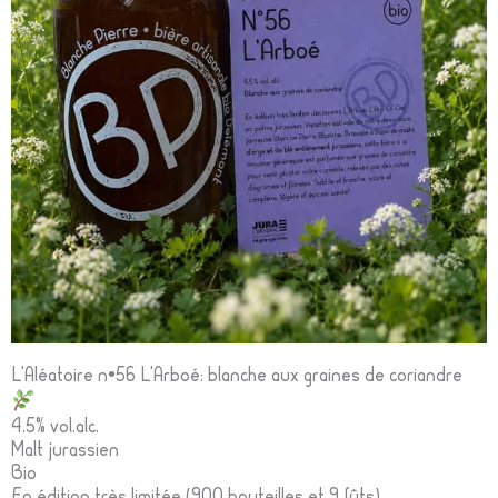
L’Aléatoire n•56 L’Arboé: blanche aux graines de coriandre
4.5% vol.alc.
Malt jurassien
Bio