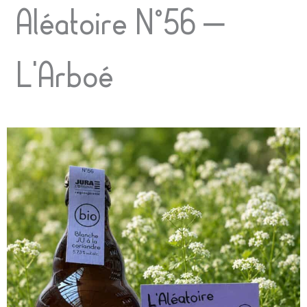
Aller
Aléatoire N°56 –
au
contenu
L’Arboé