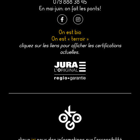
079 888 38 45
En mai-juin: on fait les ponts!
F
I
a
n
On est bio
c
s
On est « terroir »
e
t
b
a
cliquez sur les liens pour afficher les certifications
o
g
actuelles.
o
r
k
a
-
m
f